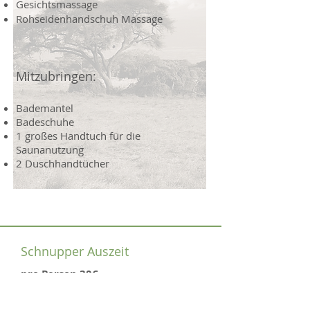
Gesichtsmassage
Rohseidenhandschuh Massage
Mitzubringen:
Bademantel
Badeschuhe
1 großes Handtuch für die
Saunanutzung
2 Duschhandtücher
Schnupper Auszeit
pro Person 30€
3-5 Personen
3 Stunden